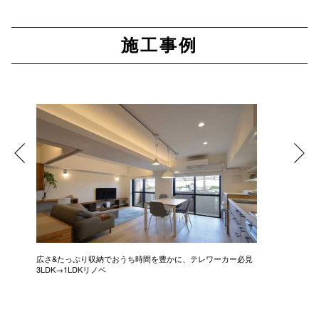
施工事例
広さ&たっぷり収納でおうち時間を豊かに、テレワーカー必見
モデルは
3LDK→1LDKリノベ
にこだわっ