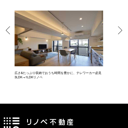
広さ&たっぷり収納でおうち時間を豊かに、テレワーカー必見
モデルは
3LDK→1LDKリノベ
にこだわっ